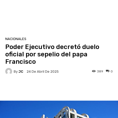
NACIONALES
Poder Ejecutivo decretó duelo
oficial por sepelio del papa
Francisco
By
JC
389
0
24 De Abril De 2025
Facebook
X
Pinterest