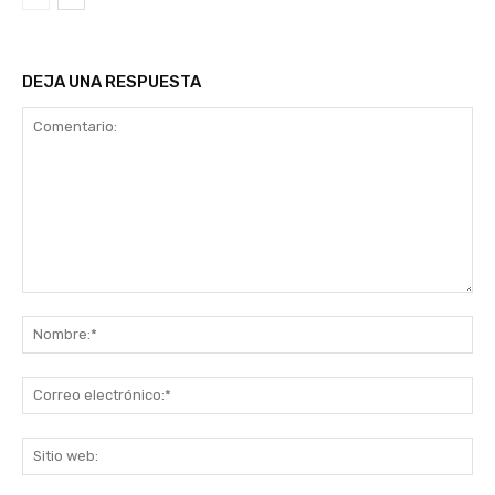
DEJA UNA RESPUESTA
Comentario:
No
Co
ele
Sit
we