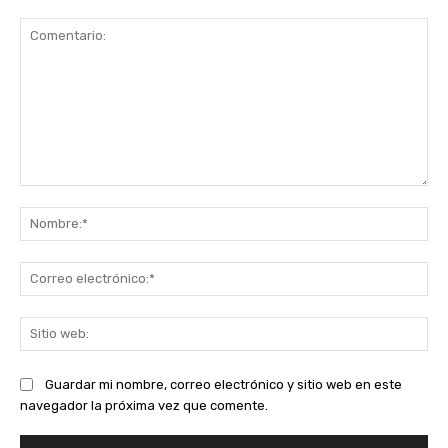
Comentario:
No
Co
ele
Sit
we
Guardar mi nombre, correo electrónico y sitio web en este
navegador la próxima vez que comente.