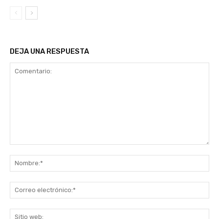
DEJA UNA RESPUESTA
Comentario:
No
Co
ele
Sit