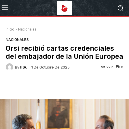
Inicio
Nacionales
NACIONALES
Orsi recibió cartas credenciales
del embajador de la Unión Europea
By
IlSu
229
0
1 De Octubre De 2025
Facebook
X
Pinterest