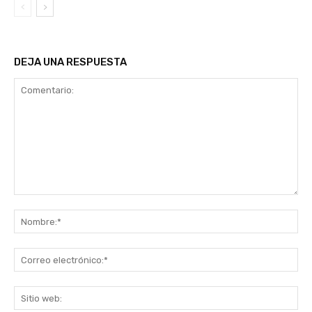
DEJA UNA RESPUESTA
Comentario:
No
Co
ele
Sit
we