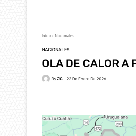
Inicio
Nacionales
NACIONALES
OLA DE CALOR A 
By
JC
22 De Enero De 2026
Facebook
X
Pintere