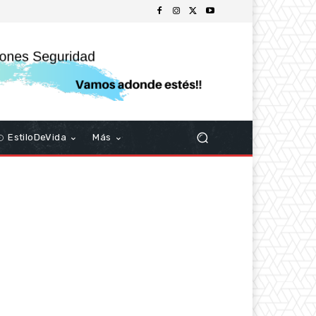
EstiloDeVida
Más