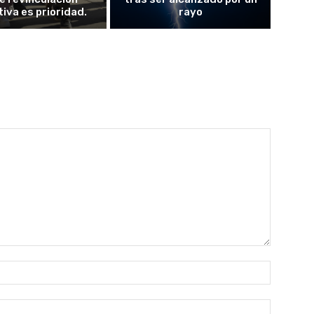
iva es prioridad.
rayo
Nombre:
Correo