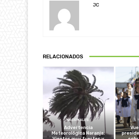
JC
RELACIONADOS
NACIONALES
Advertencia
Vuel
Meteorológica Naranja.
presid
Vientos muy fuertes y
sobr