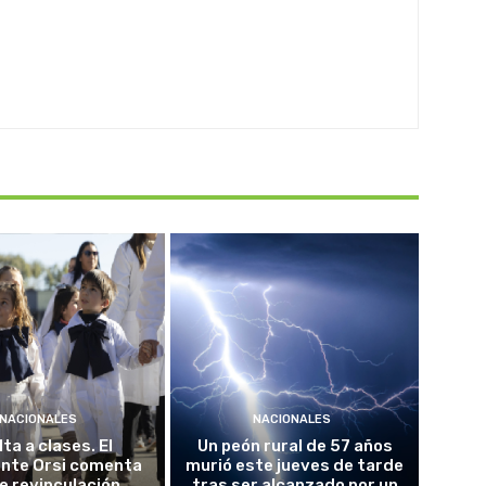
NACIONALES
NACIONALES
ta a clases. El
Un peón rural de 57 años
ente Orsi comenta
murió este jueves de tarde
e revinculación
tras ser alcanzado por un