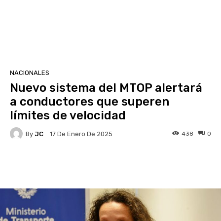
NACIONALES
Nuevo sistema del MTOP alertará
a conductores que superen
límites de velocidad
By
JC
438
0
17 De Enero De 2025
Facebook
X
Pinterest