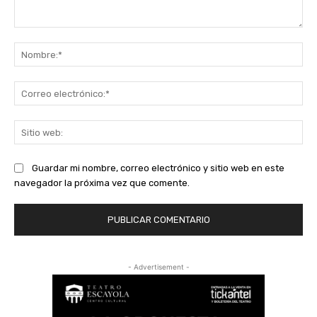
Comentario:
No
Co
ele
Sit
we
Guardar mi nombre, correo electrónico y sitio web en este
navegador la próxima vez que comente.
- Advertisement -