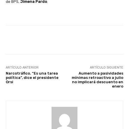
de BPS,
Jimena Pardo
.
Facebook
X
Pinterest
ARTÍCULO ANTERIOR
ARTÍCULO SIGUIENTE
Narcotráfico. “Es una tarea
Aumento a pasividades
política”, dice el presidente
mínimas retroactivo a julio
Orsi
no implicará descuento en
enero