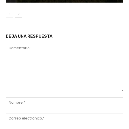
DEJA UNA RESPUESTA
Comentario:
No
Co
ele