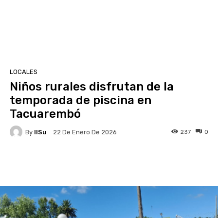
LOCALES
Niños rurales disfrutan de la
temporada de piscina en
Tacuarembó
By
IlSu
237
0
22 De Enero De 2026
Facebook
X
Pinterest