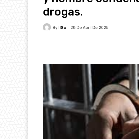
drogas.
By
IlSu
28 De Abril De 2025
Facebook
X
Pintere