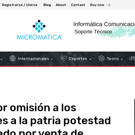
Registrarse / Unirse
Blog
About
Contact
Buy now
Internacionales
Deportes
Tecno
r omisión a los
s a la patria potestad
do por venta de