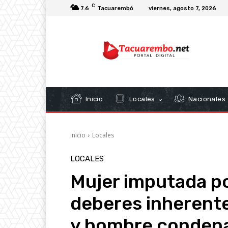
C
7.6
Tacuarembó
viernes, agosto 7, 2026
Inicio
Locales
Nacionales
Inicio
Locales
LOCALES
Mujer imputada po
deberes inherente
y hombre condena