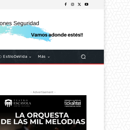
EstiloDeVida
Más
- Advertisement -