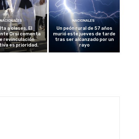
NACIONALES
NACIONALES
ta a clases. El
Un peón rural de 57 años
ente Orsi comenta
murió este jueves de tarde
e revinculación
tras ser alcanzado por un
iva es prioridad.
rayo