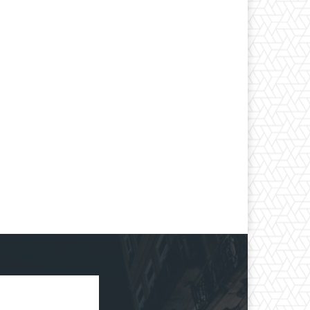
*
co:*