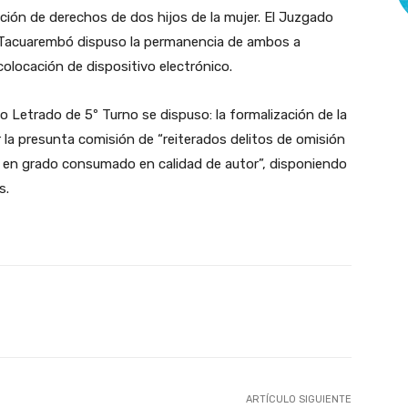
ación de derechos de dos hijos de la mujer. El Juzgado
e Tacuarembó dispuso la permanencia de ambos a
colocación de dispositivo electrónico.
o Letrado de 5º Turno se dispuso: la formalización de la
r la presunta comisión de “reiterados delitos de omisión
ad en grado consumado en calidad de autor”, disponiendo
s.
X
Pinterest
WhatsApp
ARTÍCULO SIGUIENTE