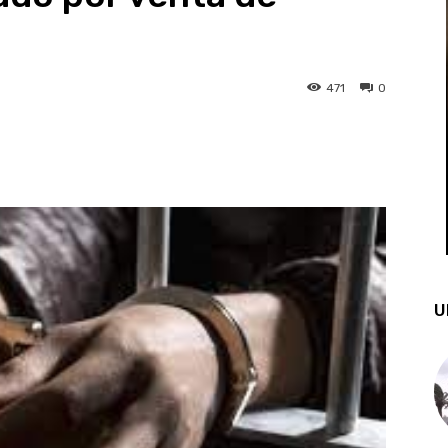
471
0
st
WhatsApp
U