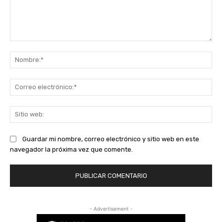
Comentario:
No
Co
ele
Sit
we
Guardar mi nombre, correo electrónico y sitio web en este
navegador la próxima vez que comente.
- Advertisement -