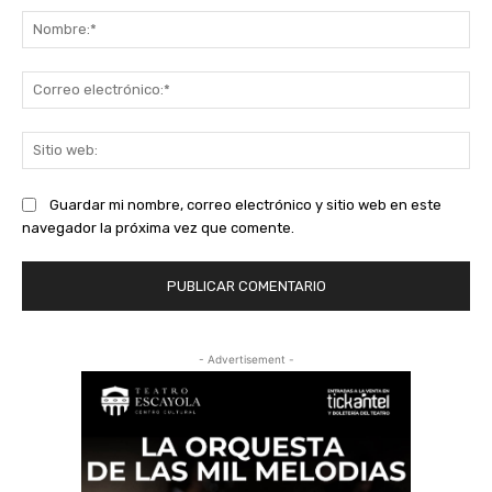
No
Co
ele
Sit
we
Guardar mi nombre, correo electrónico y sitio web en este
navegador la próxima vez que comente.
- Advertisement -