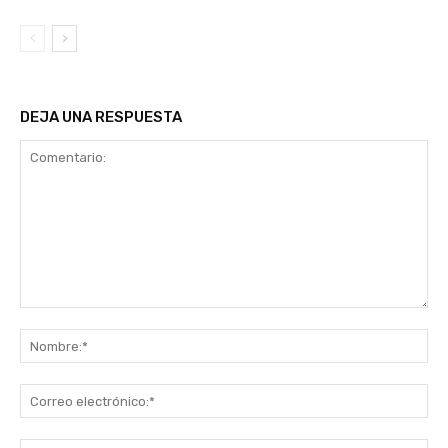
DEJA UNA RESPUESTA
Comentario:
No
Co
ele