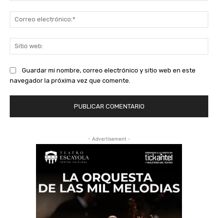
Co
ele
Sit
we
Guardar mi nombre, correo electrónico y sitio web en este
navegador la próxima vez que comente.
- Advertisement -