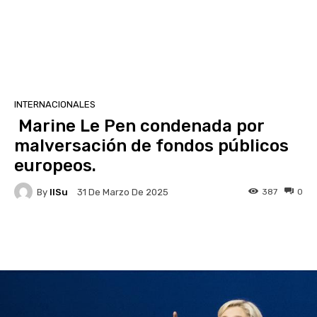
INTERNACIONALES
Marine Le Pen condenada por
malversación de fondos públicos
europeos.
By
IlSu
387
0
31 De Marzo De 2025
Facebook
X
Pinterest