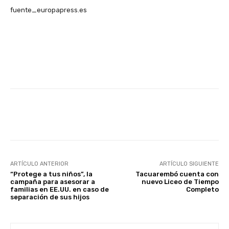
fuente_europapress.es
Facebook
X
Pinterest
ARTÍCULO ANTERIOR
ARTÍCULO SIGUIENTE
“Protege a tus niños”, la
Tacuarembó cuenta con
campaña para asesorar a
nuevo Liceo de Tiempo
familias en EE.UU. en caso de
Completo
separación de sus hijos