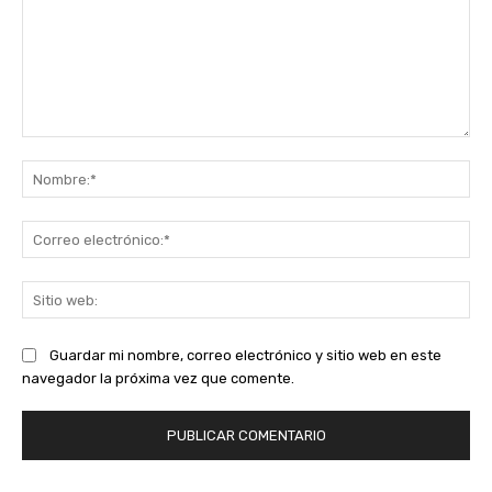
Comentario:
No
Co
ele
Sit
we
Guardar mi nombre, correo electrónico y sitio web en este
navegador la próxima vez que comente.