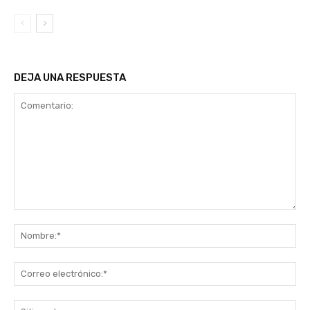
DEJA UNA RESPUESTA
Comentario:
No
Co
ele
Sit