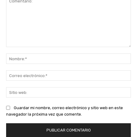
Comentario:
No
Co
ele
Sit
we
Guardar mi nombre, correo electrónico y sitio web en este
navegador la próxima vez que comente.