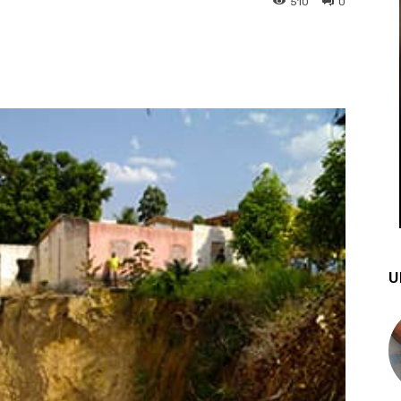
510
0
st
WhatsApp
U