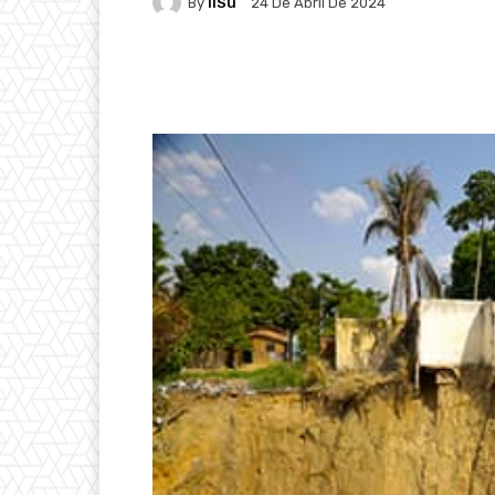
By
IlSu
24 De Abril De 2024
Facebook
X
Pintere