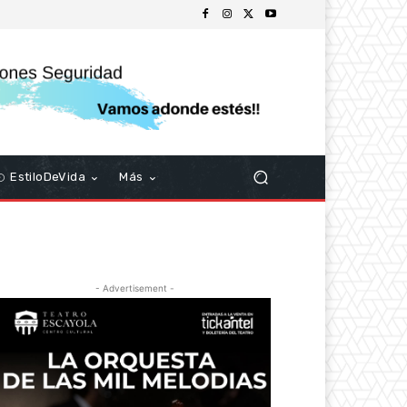
EstiloDeVida
Más
- Advertisement -