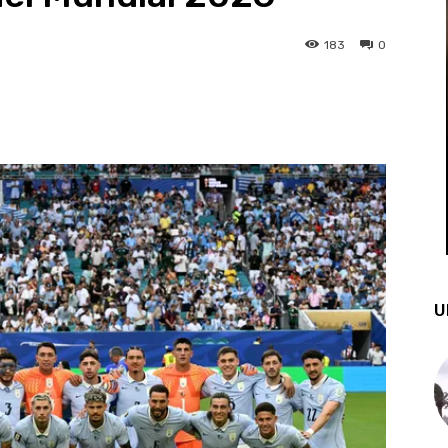
183
0
st
WhatsApp
U