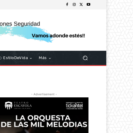
EstiloDeVida
Más
- Advertisement -