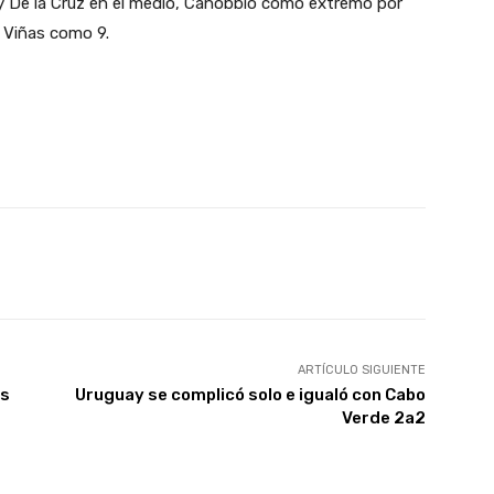
 y De la Cruz en el medio, Canobbio como extremo por
o Viñas como 9.
X
Pinterest
WhatsApp
ARTÍCULO SIGUIENTE
as
Uruguay se complicó solo e igualó con Cabo
Verde 2a2