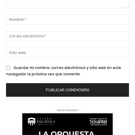
Comentario:
No
Co
ele
Sit
we
Guardar mi nombre, correo electrónico y sitio web en este
navegador la próxima vez que comente.
- Advertisement -