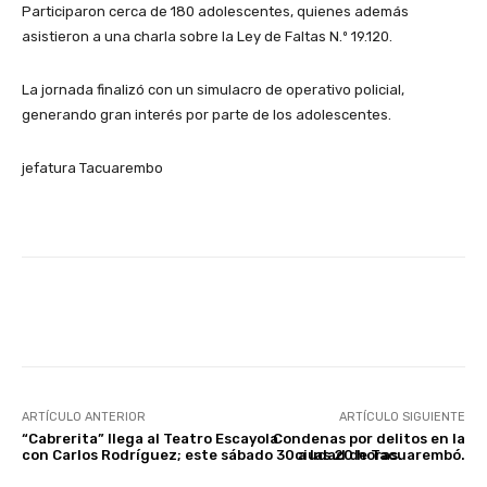
Participaron cerca de 180 adolescentes, quienes además
asistieron a una charla sobre la Ley de Faltas N.º 19.120.
La jornada finalizó con un simulacro de operativo policial,
generando gran interés por parte de los adolescentes.
jefatura Tacuarembo
Facebook
X
Pinterest
ARTÍCULO ANTERIOR
ARTÍCULO SIGUIENTE
“Cabrerita” llega al Teatro Escayola
Condenas por delitos en la
con Carlos Rodríguez; este sábado 30 a las 20 horas.
ciudad de Tacuarembó.