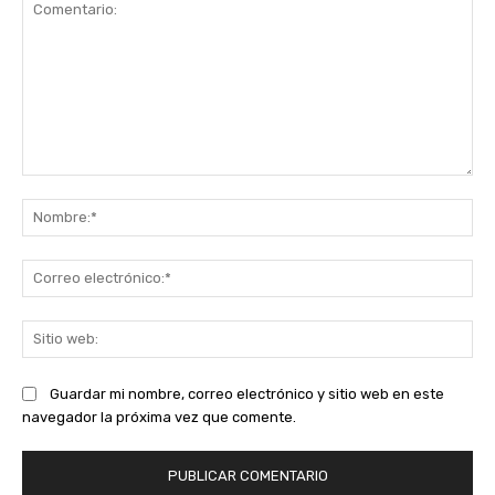
Comentario:
No
Co
ele
Sit
we
Guardar mi nombre, correo electrónico y sitio web en este
navegador la próxima vez que comente.