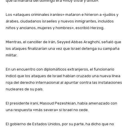
que la mañana del domingo era «muy triste y difícil».
Los «ataques criminales iraníes» mataron e hirieron a «judíos y
árabes, ciudadanos israelíes y nuevos inmigrantes, incluidos
niños y ancianos, mujeres y hombres», escribió Herzog.
Mientras, el canciller de Irán, Seyyed Abbas Araghchi, señaló que
los ataques finalizarían una vez que Israel detenga su campaña
militar.
En un encuentro con diplomáticos extranjeros, el funcionario
indicó que los ataques de Israel habían cruzado una nueva línea
roja del derecho internacional al apuntar contra las instalaciones
nucleares de su país.
El presidente iraní, Masoud Pezeshkian, había amenazado con
una respuesta «más severa» si Israel no cede.
El gobierno de Estados Unidos, por su parte, ha dicho que no