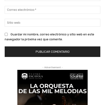
Co
ele
Sit
we
Guardar mi nombre, correo electrónico y sitio web en este
navegador la próxima vez que comente.
- Advertisement -