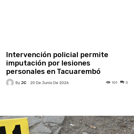
Intervención policial permite
imputación por lesiones
personales en Tacuarembó
By
JC
101
0
20 De Junio De 2026
Facebook
X
Pinterest