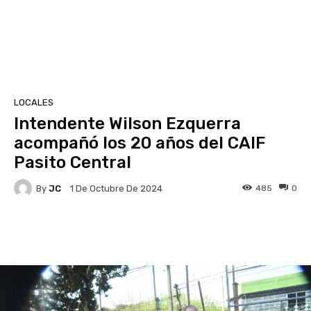
LOCALES
Intendente Wilson Ezquerra
acompañó los 20 años del CAIF
Pasito Central
By
JC
485
0
1 De Octubre De 2024
Facebook
X
Pinterest