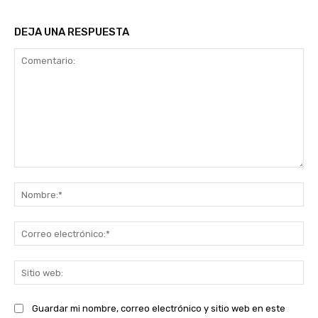
DEJA UNA RESPUESTA
Comentario:
No
Co
ele
Sit
we
Guardar mi nombre, correo electrónico y sitio web en este