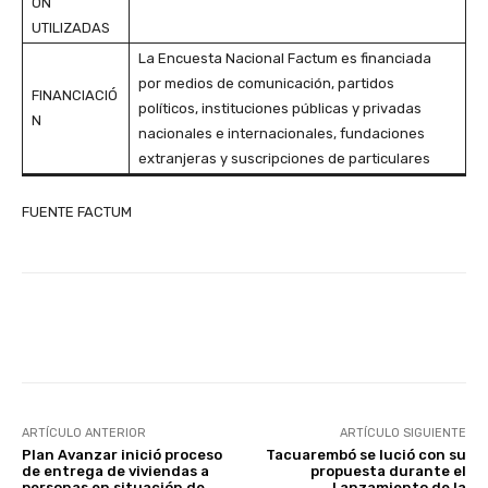
ÓN
UTILIZADAS
La Encuesta Nacional Factum es financiada
por medios de comunicación, partidos
FINANCIACIÓ
políticos, instituciones públicas y privadas
N
nacionales e internacionales, fundaciones
extranjeras y suscripciones de particulares
FUENTE FACTUM
Facebook
X
Pinterest
ARTÍCULO ANTERIOR
ARTÍCULO SIGUIENTE
Plan Avanzar inició proceso
Tacuarembó se lució con su
de entrega de viviendas a
propuesta durante el
personas en situación de
Lanzamiento de la