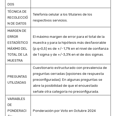
DOS
TÉCNICA DE
Telefonía celular a los titulares de los
RECOLECCIÓ
respectivos servicios.
N DE DATOS
MARGEN DE
ERROR
El máximo margen de error para el total de la
ESTADÍSTICO
muestra y para la hipótesis más desfavorable
MÁXIMO DEL
(p.q=0,5) es de +/- 1,7% en el nivel de confianza
TOTAL DE LA
de 1 sigma y de +/-3,3% en el de dos sigmas.
MUESTRA
Cuestionario estructurado con prevalencia de
preguntas cerradas (opciones de respuesta
PREGUNTAS
preconfiguradas). En algunas preguntas se
UTILIZADAS
abre la posibilidad de que el encuestado
señale otra categoría no preconfigurada.
VARIABLES
DE
PONDERACI
Ponderación por Voto en Octubre 2024