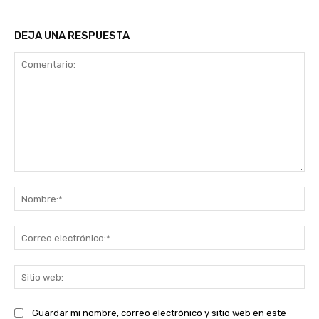
DEJA UNA RESPUESTA
Comentario:
No
Co
ele
Sit
we
Guardar mi nombre, correo electrónico y sitio web en este