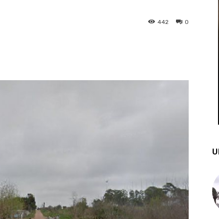
442
0
st
WhatsApp
U