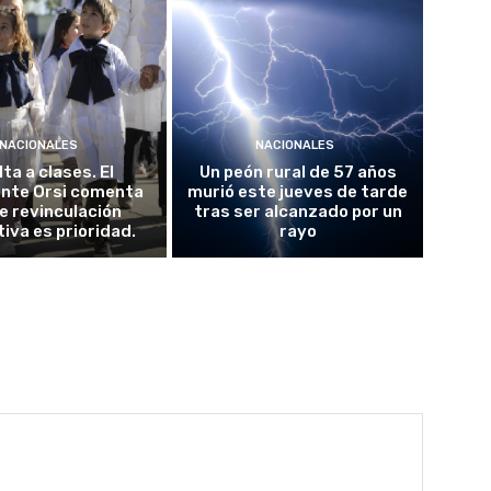
NACIONALES
NACIONALES
ta a clases. El
Un peón rural de 57 años
ente Orsi comenta
murió este jueves de tarde
e revinculación
tras ser alcanzado por un
iva es prioridad.
rayo