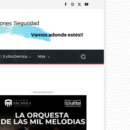
EstiloDeVida
Más
- Advertisement -