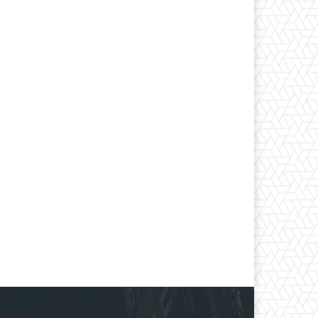
*
co:*