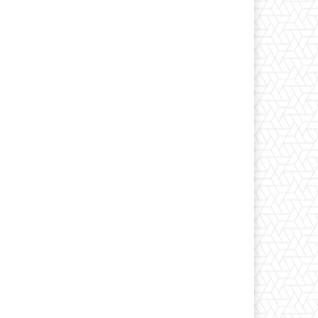
*
co:*