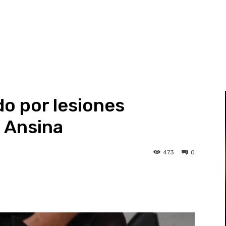
 por lesiones
a Ansina
473
0
st
WhatsApp