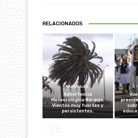
RELACIONADOS
NACIONALES
Advertencia
Vuel
Meteorológica Naranja.
presid
Vientos muy fuertes y
sobr
persistentes.
educat