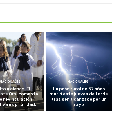
NACIONALES
NACIONALES
ta a clases. El
Un peón rural de 57 años
ente Orsi comenta
murió este jueves de tarde
e revinculación
tras ser alcanzado por un
iva es prioridad.
rayo