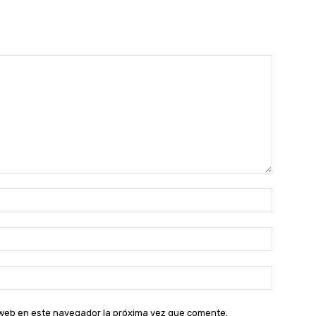
Nombre:
Correo
electróni
Sitio
web:
o web en este navegador la próxima vez que comente.