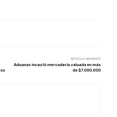
X
Pinterest
WhatsApp
ARTÍCULO SIGUIENTE
Aduanas incautó mercadería valuada en más
tos
de $7.000.000