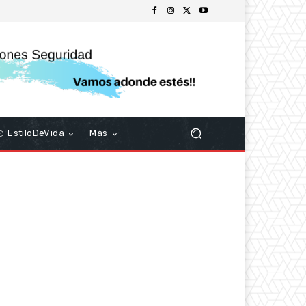
EstiloDeVida
Más