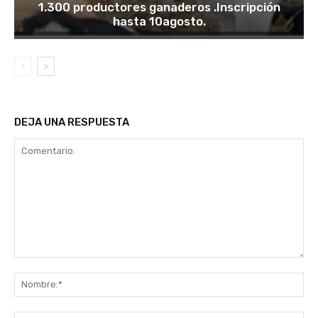
1.300 productores ganaderos .Inscripción
hasta 10agosto.
DEJA UNA RESPUESTA
Comentario:
No