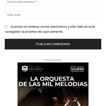
Co
ele
Sit
we
Guardar mi nombre, correo electrónico y sitio web en este
navegador la próxima vez que comente.
- Advertisement -