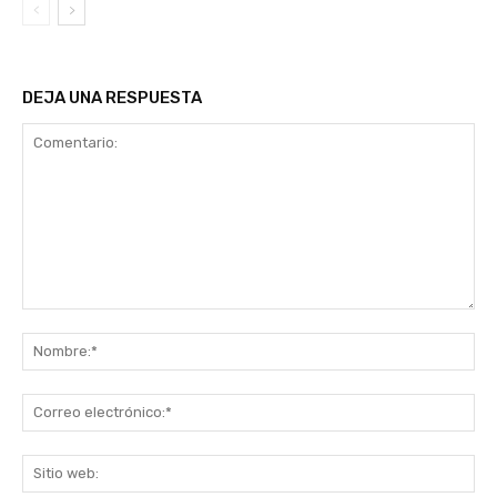
DEJA UNA RESPUESTA
Comentario:
No
Co
ele
Sit
we