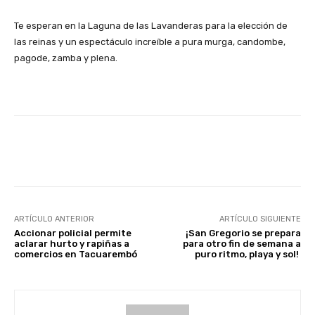
Te esperan en la Laguna de las Lavanderas para la elección de
las reinas y un espectáculo increíble a pura murga, candombe,
pagode, zamba y plena.
Facebook
X
Pinterest
ARTÍCULO ANTERIOR
ARTÍCULO SIGUIENTE
Accionar policial permite
¡San Gregorio se prepara
aclarar hurto y rapiñas a
para otro fin de semana a
comercios en Tacuarembó
puro ritmo, playa y sol!