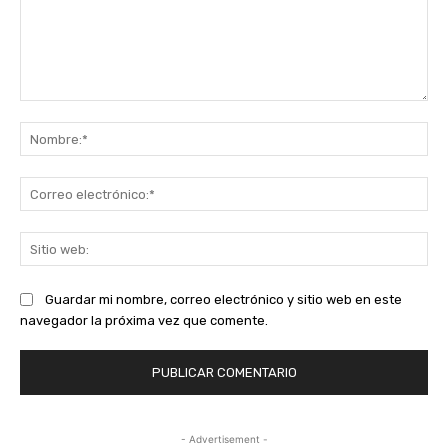
Comentario:
No
Co
ele
Sit
we
Guardar mi nombre, correo electrónico y sitio web en este
navegador la próxima vez que comente.
- Advertisement -