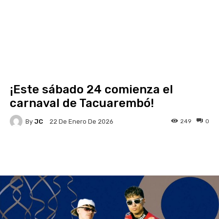
¡Este sábado 24 comienza el
carnaval de Tacuarembó!
By
JC
249
0
22 De Enero De 2026
Facebook
X
Pinterest