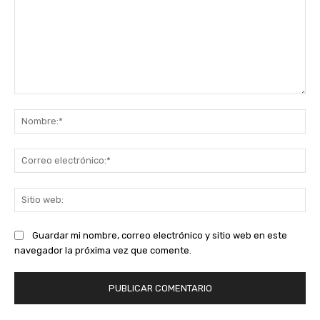
Comentario:
No
Co
ele
Sit
we
Guardar mi nombre, correo electrónico y sitio web en este
navegador la próxima vez que comente.