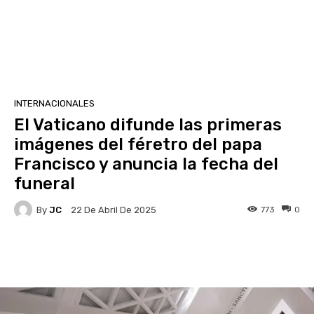
INTERNACIONALES
El Vaticano difunde las primeras
imágenes del féretro del papa
Francisco y anuncia la fecha del
funeral
By
JC
773
0
22 De Abril De 2025
Facebook
X
Pinterest