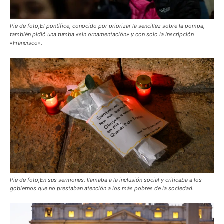
Pie de foto,El pontífice, conocido por priorizar la sencillez sobre la pompa,
también pidió una tumba «sin ornamentación» y con solo la inscripción
«Francisco».
Pie de foto,En sus sermones, llamaba a la inclusión social y criticaba a los
gobiernos que no prestaban atención a los más pobres de la sociedad.