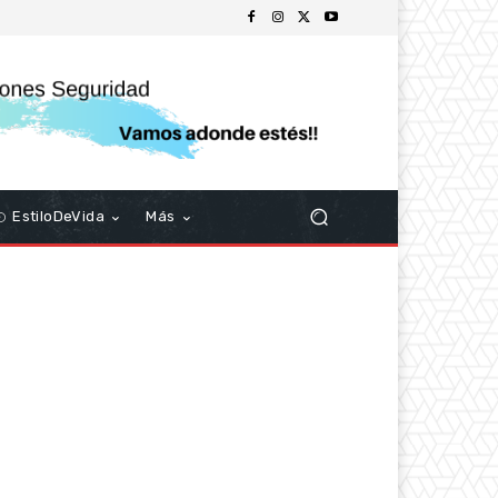
EstiloDeVida
Más