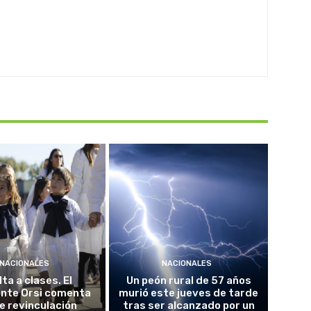
NACIONALES
NACIONALES
ta a clases. El
Un peón rural de 57 años
ente Orsi comenta
murió este jueves de tarde
e revinculación
tras ser alcanzado por un