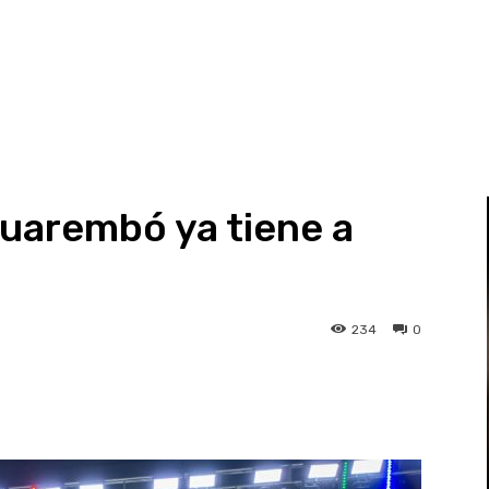
cuarembó ya tiene a
234
0
st
WhatsApp