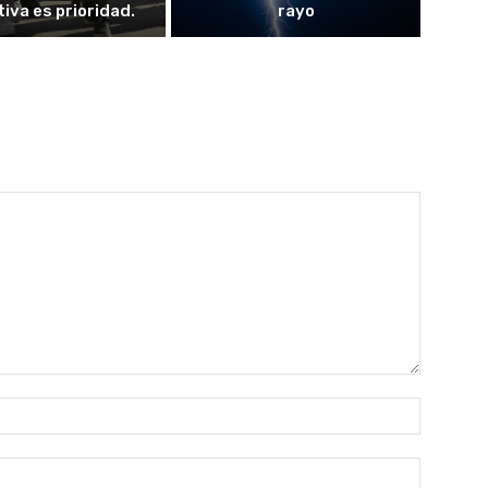
iva es prioridad.
rayo
Nombre:
Correo