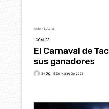
Inicio
Locales
LOCALES
El Carnaval de Ta
sus ganadores
By
JC
5 De Marzo De 2026
Facebook
X
Pintere