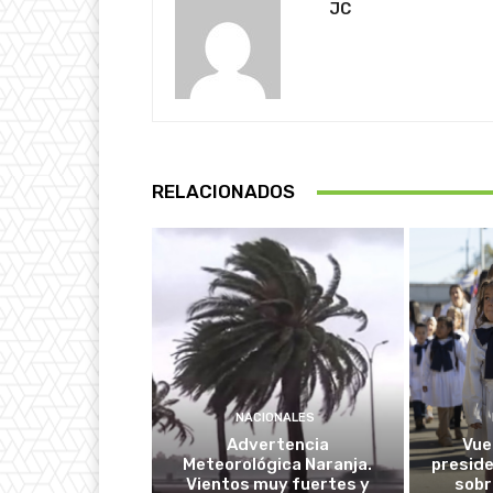
JC
RELACIONADOS
NACIONALES
Advertencia
Vuel
Meteorológica Naranja.
presid
Vientos muy fuertes y
sobr