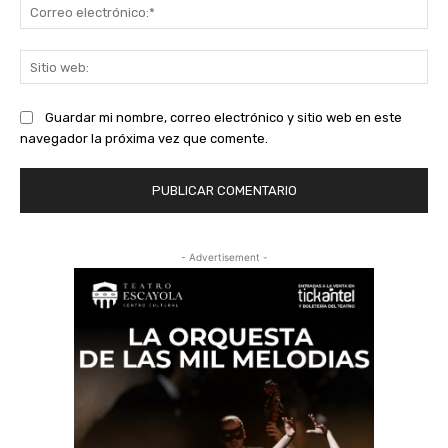
Co
ele
Sit
we
Guardar mi nombre, correo electrónico y sitio web en este
navegador la próxima vez que comente.
- Advertisement -