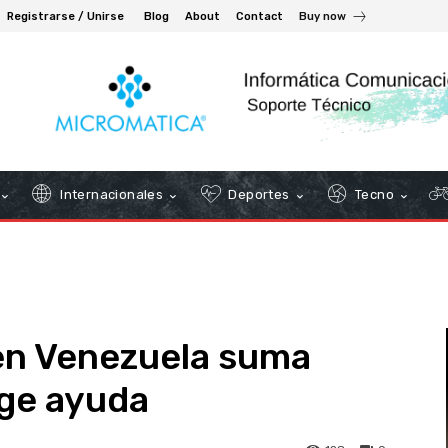
Registrarse / Unirse
Blog
About
Contact
Buy now
Internacionales
Deportes
Tecno
en Venezuela suma
rge ayuda