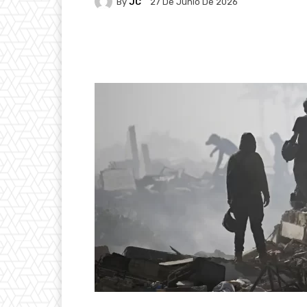
By
JC
27 De Junio De 2026
Facebook
X
Pintere