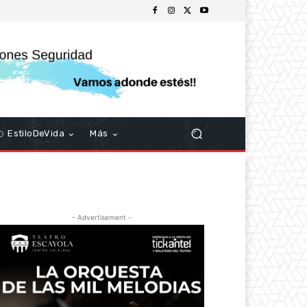
EstiloDeVida
Más
- Advertisement -