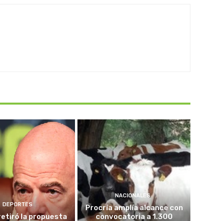
NACIONALES
DEPORTES
Procría amplía alcance con
retiró la propuesta
convocatoria a 1.300