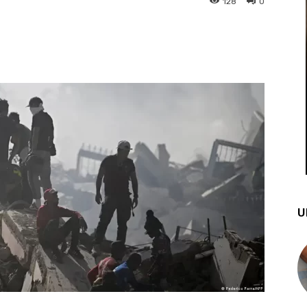
128
0
st
WhatsApp
U