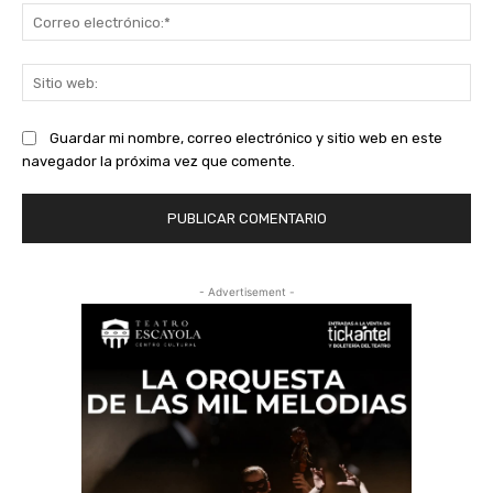
Co
ele
Sit
we
Guardar mi nombre, correo electrónico y sitio web en este
navegador la próxima vez que comente.
- Advertisement -