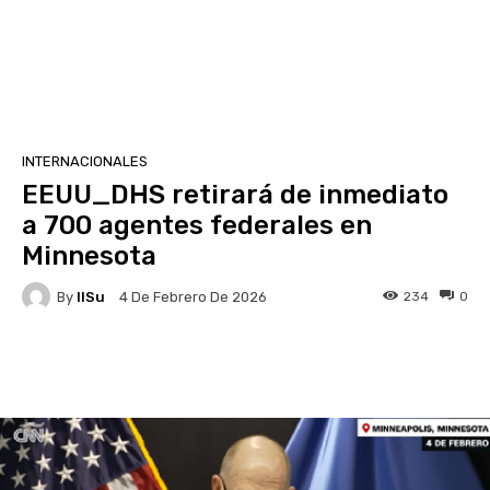
INTERNACIONALES
EEUU_DHS retirará de inmediato
a 700 agentes federales en
Minnesota
By
IlSu
234
0
4 De Febrero De 2026
Facebook
X
Pinterest