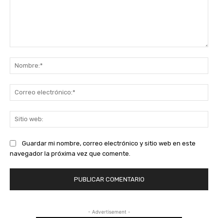
Comentario:
No
Co
ele
Sit
we
Guardar mi nombre, correo electrónico y sitio web en este
navegador la próxima vez que comente.
- Advertisement -