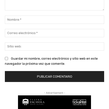
Comentario:
No
Co
ele
Sit
we
Guardar mi nombre, correo electrónico y sitio web en este
navegador la próxima vez que comente.
- Advertisement -