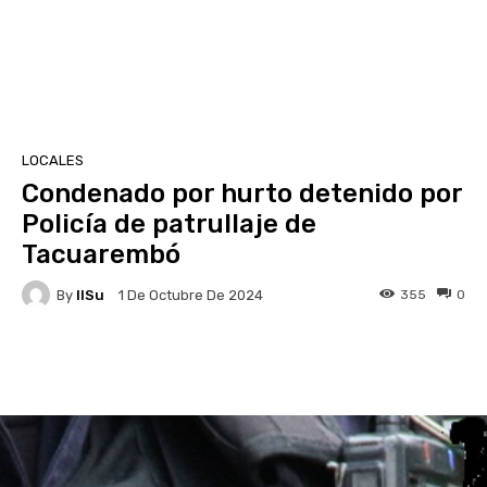
LOCALES
Condenado por hurto detenido por
Policía de patrullaje de
Tacuarembó
By
IlSu
355
0
1 De Octubre De 2024
Facebook
X
Pinterest