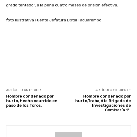
grado tentado”, a la pena cuatro meses de prisión efectiva.
foto ilustrativa Fuente Jefatura Dptal Tacuarembo
Facebook
X
Pinterest
ARTÍCULO ANTERIOR
ARTÍCULO SIGUIENTE
Hombre condenado por
Hombre condenado por
hurto, hecho ocurrido en
hurto,Trabajó la Brigada de
paso de los Toros.
Investigaciones de
Comisaría 1°.