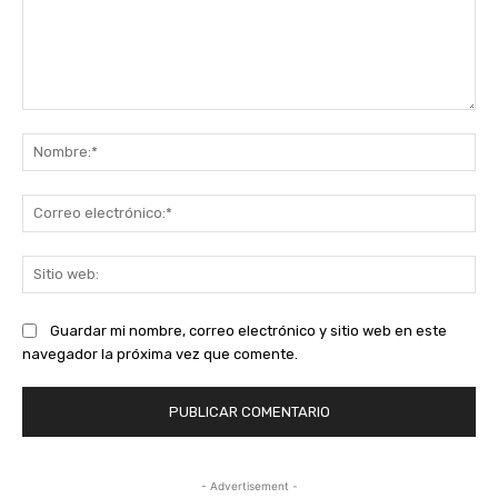
Comentario:
No
Co
ele
Sit
we
Guardar mi nombre, correo electrónico y sitio web en este
navegador la próxima vez que comente.
- Advertisement -