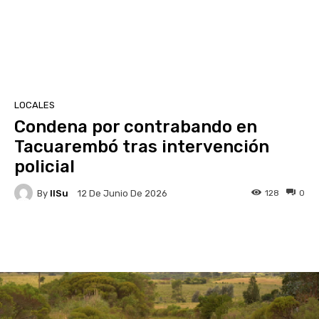
LOCALES
Condena por contrabando en
Tacuarembó tras intervención
policial
By
IlSu
128
0
12 De Junio De 2026
Facebook
X
Pinterest