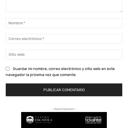
Comentario:
No
Co
ele
Sit
we
Guardar mi nombre, correo electrónico y sitio web en este
navegador la próxima vez que comente.
- Advertisement -