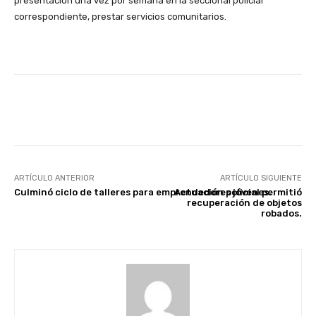
presentación una vez por semana en la seccional policial
correspondiente, prestar servicios comunitarios.
Facebook
X
Pinterest
ARTÍCULO ANTERIOR
ARTÍCULO SIGUIENTE
Culminó ciclo de talleres para emprendedores jóvenes.
Actuación policial permitió
recuperación de objetos
robados.