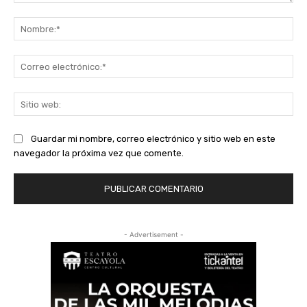
Comentario:
No
Co
ele
Sit
we
Guardar mi nombre, correo electrónico y sitio web en este
navegador la próxima vez que comente.
- Advertisement -