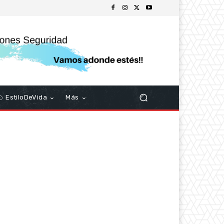
EstiloDeVida
Más