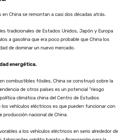
cos en China se remontan a casi dos décadas atrás.
les tradicionales de Estados Unidos, Japón y Europa
ulos a gasolina que era poco probable que China los
nidad de dominar un nuevo mercado.
idad energética.
 en combustibles fósiles, China se
construyó sobre la
endencia de otros países es un potencial “riesgo
 política climática china del Centro de Estudios
e los vehículos eléctricos es que pueden funcionar con
e producción nacional de China.
vorables a los vehículos eléctricos en serio alrededor de
s fabricantes crédito barato y financiación para la