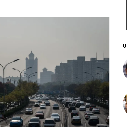
st
WhatsApp
U