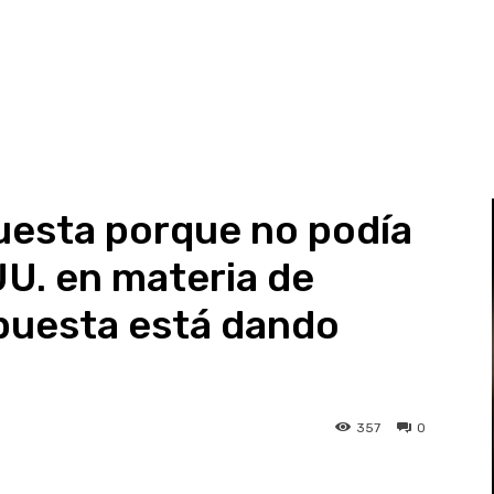
uesta porque no podía
U. en materia de
puesta está dando
357
0