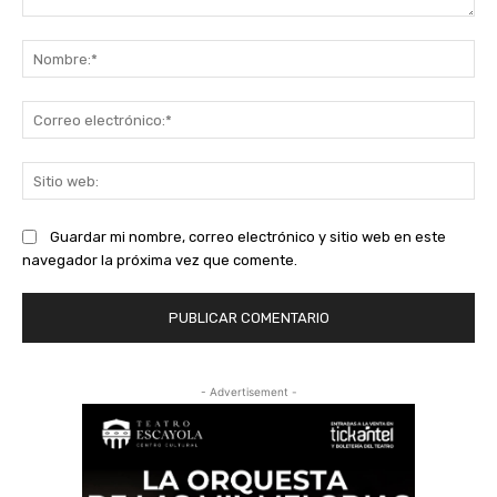
Comentario:
No
Co
ele
Sit
we
Guardar mi nombre, correo electrónico y sitio web en este
navegador la próxima vez que comente.
- Advertisement -