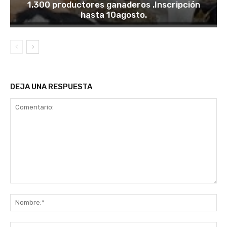
1.300 productores ganaderos .Inscripción
hasta 10agosto.
DEJA UNA RESPUESTA
Comentario:
No
Co