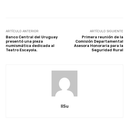
Facebook
X
Pinterest
ARTÍCULO ANTERIOR
ARTÍCULO SIGUIENTE
Banco Central del Uruguay
Primera reunión de la
presentó una pieza
Comisión Departamental
numismática dedicada al
Asesora Honoraria para la
Teatro Escayola.
Seguridad Rural
IlSu