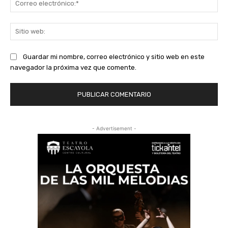
ele
Sit
we
Guardar mi nombre, correo electrónico y sitio web en este
navegador la próxima vez que comente.
- Advertisement -