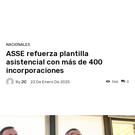
NACIONALES
ASSE refuerza plantilla
asistencial con más de 400
incorporaciones
By
JC
366
0
22 De Enero De 2025
Facebook
X
Pinterest