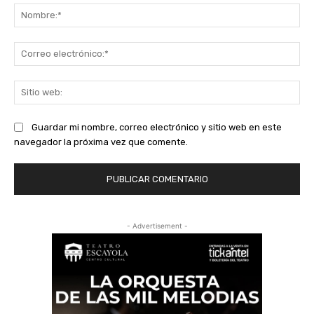
No
Co
ele
Sit
we
Guardar mi nombre, correo electrónico y sitio web en este
navegador la próxima vez que comente.
- Advertisement -