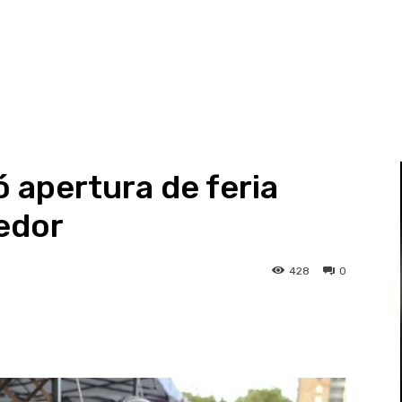
apertura de feria
edor
428
0
st
WhatsApp