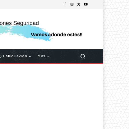
EstiloDeVida
Más