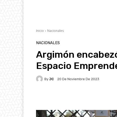
Inicio
Nacionales
NACIONALES
Argimón encabezó 
Espacio Emprend
By
JC
20 De Noviembre De 2023
Facebook
X
Pintere