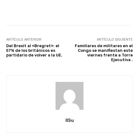
Facebook
X
Pinterest
ARTÍCULO ANTERIOR
ARTÍCULO SIGUIENTE
Del Brexit al «Bregret»: el
Familiares de militares en el
57% de los británicos es
Congo se manifiestan este
partidario de volver a la UE.
viernes frente a Torre
Ejecutiva .
IlSu