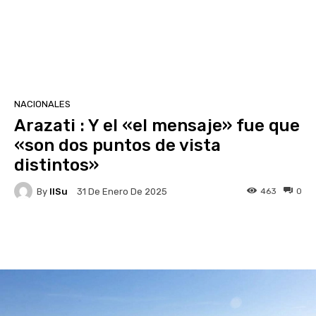
NACIONALES
Arazati : Y el «el mensaje» fue que
«son dos puntos de vista
distintos»
By
IlSu
463
0
31 De Enero De 2025
Facebook
X
Pinterest