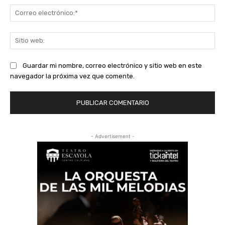
Co
ele
Sit
we
Guardar mi nombre, correo electrónico y sitio web en este
navegador la próxima vez que comente.
- Advertisement -