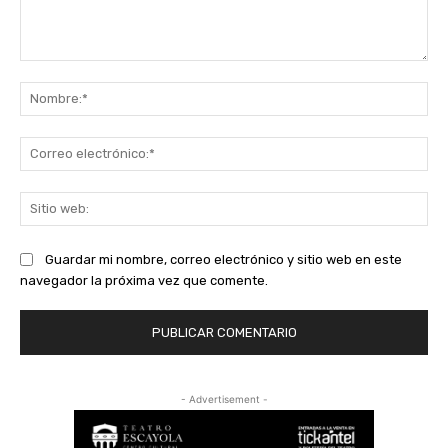
Comentario:
No
Co
ele
Sit
we
Guardar mi nombre, correo electrónico y sitio web en este
navegador la próxima vez que comente.
- Advertisement -