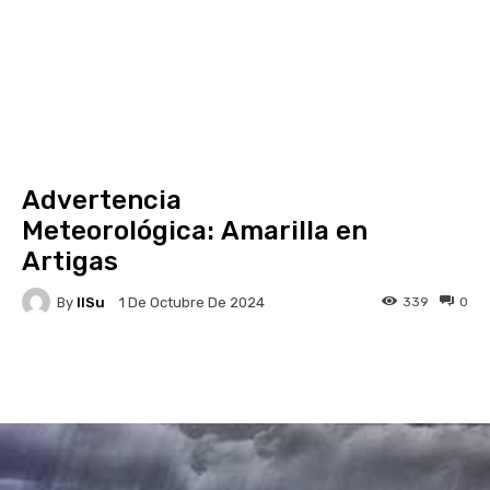
Advertencia
Meteorológica: Amarilla en
Artigas
By
IlSu
339
0
1 De Octubre De 2024
Facebook
X
Pinterest