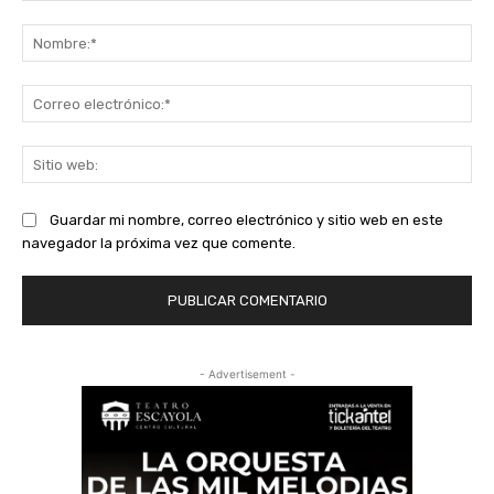
Comentario:
No
Co
ele
Sit
we
Guardar mi nombre, correo electrónico y sitio web en este
navegador la próxima vez que comente.
- Advertisement -