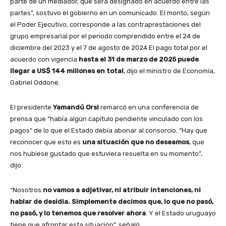
parte de un mediador, que será designado en acuerdo entre las
partes”, sostuvo el gobierno en un comunicado. El monto, según
el Poder Ejecutivo, corresponde a las contraprestaciones del
grupo empresarial por el periodo comprendido entre el 24 de
diciembre del 2023 y el 7 de agosto de 2024.El pago total por el
acuerdo con vigencia
hasta el 31 de marzo de 2025 puede
llegar a US$ 144 millones en total
, dijo el ministro de Economía,
Gabriel Oddone.
El presidente
Yamandú Orsi
remarcó en una conferencia de
prensa que “había algún capítulo pendiente vinculado con los
pagos” de lo que el Estado debía abonar al consorcio. “Hay que
reconocer que esto es
una situación que no deseamos
, que
nos hubiese gustado que estuviera resuelta en su momento”,
dijo.
“Nosotros
no vamos a adjetivar, ni atribuir intenciones, ni
hablar de desidia. Simplemente decimos que, lo que no pasó,
no pasó, y lo tenemos que resolver ahora
. Y el Estado uruguayo
tiene que afrontar esta situación”, señaló.