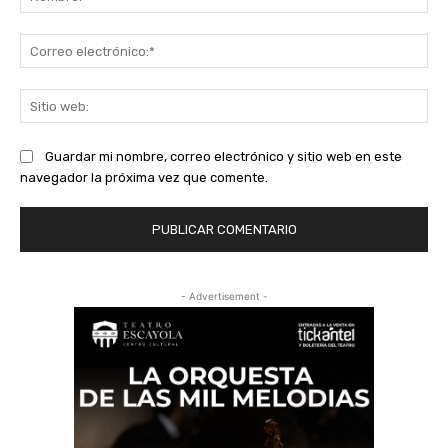
Co
ele
Sit
we
Guardar mi nombre, correo electrónico y sitio web en este
navegador la próxima vez que comente.
- Advertisement -