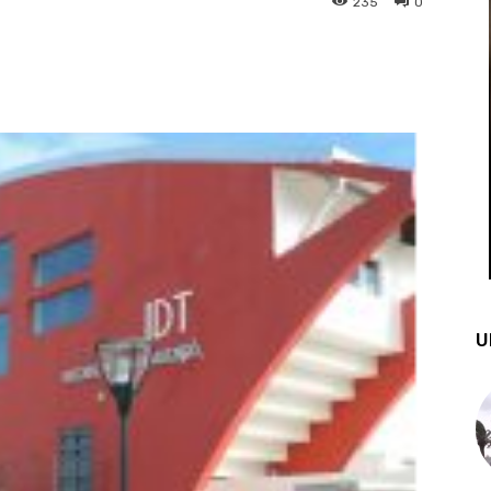
235
0
st
WhatsApp
U