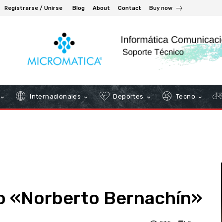
Registrarse / Unirse
Blog
About
Contact
Buy now
Internacionales
Deportes
Tecno
vo «Norberto Bernachín»