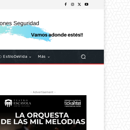
EstiloDeVida
Más
- Advertisement -