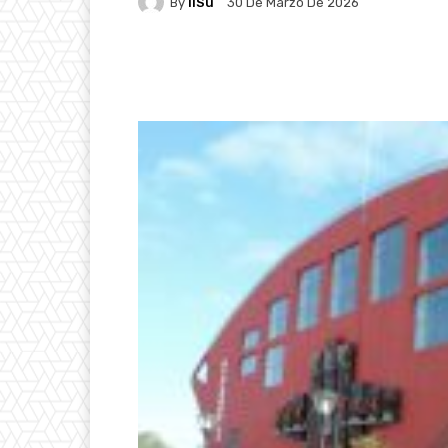
By
IlSu
30 De Marzo De 2026
Facebook
X
Pintere